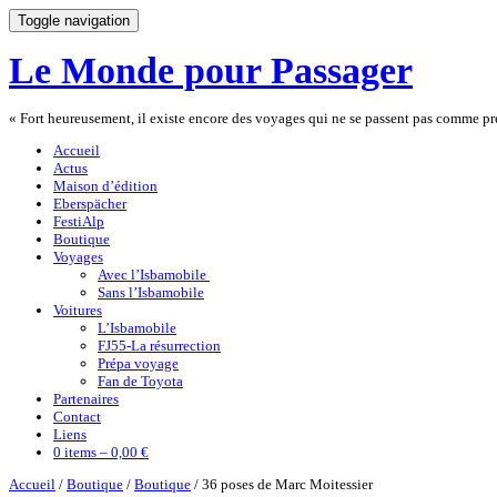
Toggle navigation
Le Monde pour Passager
« Fort heureusement, il existe encore des voyages qui ne se passent pas comme 
Accueil
Actus
Maison d’édition
Eberspächer
FestiAlp
Boutique
Voyages
Avec l’Isbamobile
Sans l’Isbamobile
Voitures
L’Isbamobile
FJ55-La résurrection
Prépa voyage
Fan de Toyota
Partenaires
Contact
Liens
0 items –
0,00 €
Accueil
/
Boutique
/
Boutique
/ 36 poses de Marc Moitessier