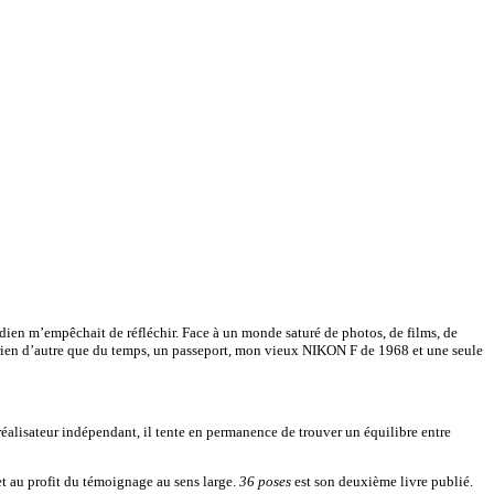
tidien m’empêchait de réfléchir. Face à un monde saturé de photos, de films, de
ns rien d’autre que du temps, un passeport, mon vieux NIKON F de 1968 et une seule
éalisateur indépendant, il tente en permanence de trouver un équilibre entre
met au profit du témoignage au sens large.
36 poses
est son deuxième livre publié.