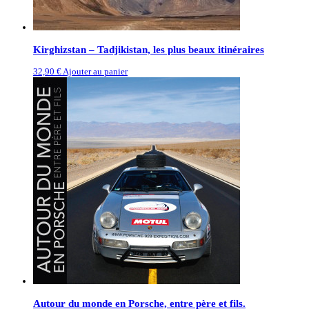
Kirghizstan – Tadjikistan, les plus beaux itinéraires
32,90 €
Ajouter au panier
Autour du monde en Porsche, entre père et fils.