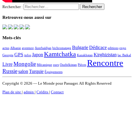
Rechercher :
Retrouvez-nous aussi sur
Mots-clés
Bulgarie
Dédicace
actus
Albanie
aventure
Azerbaïdjan
bichromatage
editions
expo
Kamtchatka
GPS
Japon
Kirghizistan
Georgie
infos
Kazakhstan
lac Baïkal
Rencontre
Mongolie
Livre
Mécanique
ours
Ouzbékistan
Pièces
Russie
salon
Turquie
Équipements
Copyright © 2026 — Le Monde pour Passager. All Rights Reserved
Plan de site
|
admin
|
Crédits
|
Contact