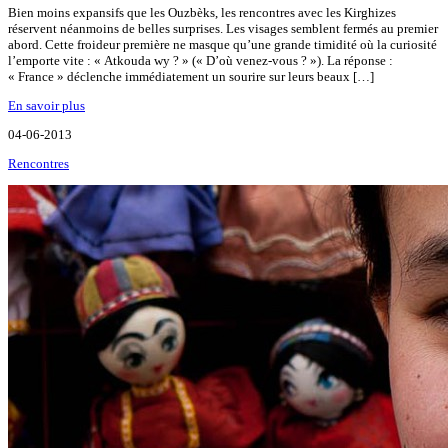
Bien moins expansifs que les Ouzbèks, les rencontres avec les Kirghizes
réservent néanmoins de belles surprises. Les visages semblent fermés au premier
abord. Cette froideur première ne masque qu’une grande timidité où la curiosité
l’emporte vite : « Atkouda wy ? » (« D’où venez-vous ? »). La réponse :
« France » déclenche immédiatement un sourire sur leurs beaux […]
En savoir plus
04-06-2013
Rencontres