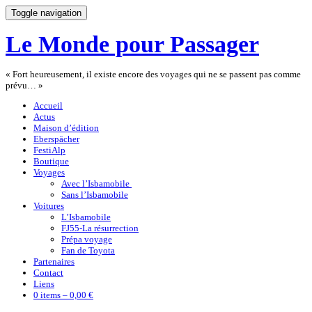
Toggle navigation
Le Monde pour Passager
« Fort heureusement, il existe encore des voyages qui ne se passent pas comme
prévu… »
Accueil
Actus
Maison d’édition
Eberspächer
FestiAlp
Boutique
Voyages
Avec l’Isbamobile
Sans l’Isbamobile
Voitures
L’Isbamobile
FJ55-La résurrection
Prépa voyage
Fan de Toyota
Partenaires
Contact
Liens
0 items –
0,00 €