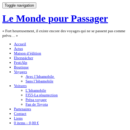
Toggle navigation
Le Monde pour Passager
« Fort heureusement, il existe encore des voyages qui ne se passent pas comme
prévu… »
Accueil
Actus
Maison d’édition
Eberspächer
FestiAlp
Boutique
Voyages
Avec l’Isbamobile
Sans l’Isbamobile
Voitures
L’Isbamobile
FJ55-La résurrection
Prépa voyage
Fan de Toyota
Partenaires
Contact
Liens
0 items –
0,00 €