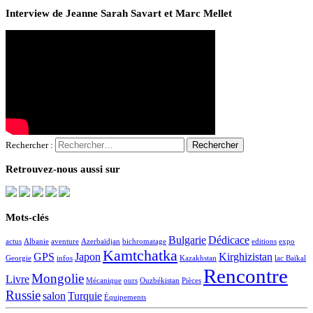
Interview de Jeanne Sarah Savart et Marc Mellet
Rechercher :
Retrouvez-nous aussi sur
Mots-clés
Bulgarie
Dédicace
actus
Albanie
aventure
Azerbaïdjan
bichromatage
editions
expo
Kamtchatka
GPS
Japon
Kirghizistan
Georgie
infos
Kazakhstan
lac Baïkal
Rencontre
Mongolie
Livre
Mécanique
ours
Ouzbékistan
Pièces
Russie
salon
Turquie
Équipements