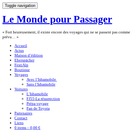
Toggle navigation
Le Monde pour Passager
« Fort heureusement, il existe encore des voyages qui ne se passent pas comme
prévu… »
Accueil
Actus
Maison d’édition
Eberspächer
FestiAlp
Boutique
Voyages
Avec l’Isbamobile
Sans l’Isbamobile
Voitures
L’Isbamobile
FJ55-La résurrection
Prépa voyage
Fan de Toyota
Partenaires
Contact
Liens
0 items –
0,00 €