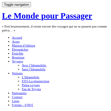
Toggle navigation
Le Monde pour Passager
« Fort heureusement, il existe encore des voyages qui ne se passent pas comme
prévu… »
Accueil
Actus
Maison d’édition
Eberspächer
FestiAlp
Boutique
Voyages
Avec l’Isbamobile
Sans l’Isbamobile
Voitures
L’Isbamobile
FJ55-La résurrection
Prépa voyage
Fan de Toyota
Partenaires
Contact
Liens
0 items –
0,00 €