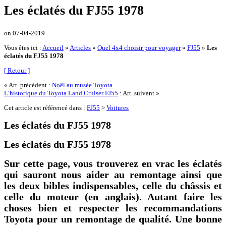
Les éclatés du FJ55 1978
on
07-04-2019
Vous êtes ici :
Accueil
»
Articles
»
Quel 4x4 choisir pour voyager
»
FJ55
»
Les
éclatés du FJ55 1978
[ Retour ]
« Art. précédent :
Noël au musée Toyota
L’historique du Toyota Land Cruiser FJ55
: Art. suivant »
Cet article est référencé dans :
FJ55
>
Voitures
Les éclatés du FJ55 1978
Les éclatés du FJ55 1978
Sur cette page, vous trouverez en vrac les éclatés
qui sauront nous aider au remontage ainsi que
les deux bibles indispensables, celle du châssis et
celle du moteur (en anglais). Autant faire les
choses bien et respecter les recommandations
Toyota pour un remontage de qualité. Une bonne