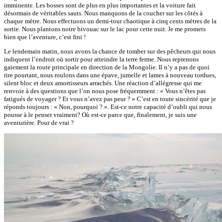
imminente. Les bosses sont de plus en plus importantes et la voiture fait
désormais de véritables sauts. Nous manquons de la coucher sur les côtés à
chaque mètre. Nous effectuons un demi-tour chaotique à cinq cents mètres de la
sortie. Nous plantons notre bivouac sur le lac pour cette nuit. Je me promets
bien que l’aventure, c’est fini !
Le lendemain matin, nous avons la chance de tomber sur des pêcheurs qui nous
indiquent l’endroit où sortir pour atteindre la terre ferme. Nous reprenons
gaiement la route principale en direction de la Mongolie. Il n’y a pas de quoi
rire pourtant, nous roulons dans une épave, jumelle et lames à nouveau tordues,
silent bloc et deux amortisseurs arrachés. Une réaction d’allégresse qui me
renvoie à des questions que l’on nous pose fréquemment : « Vous n’êtes pas
fatigués de voyager ? Et vous n’avez pas peur ? » C’est en toute sincérité que je
réponds toujours : « Non, pourquoi ? ». Est-ce notre capacité d’oubli qui nous
pousse à le penser vraiment? Où est-ce parce que, finalement, je suis une
aventurière. Pour de vrai ?