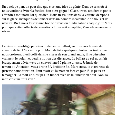
En quelque part, on peut dire que c’est une idée de génie. Dans ce sens où si
nous voulions éviter la facilité, ben c’est gagné ! Glace, trous, ornières et ponts
effondrés sont notre lot quotidien. Nous tressautons dans la voiture, dérapons
sur la glace, manquons de tomber dans un nombre incalculable de trous et de
rivières. Bref, nous faisons une bonne provision d’adrénaline chaque jour. Mais
pour que cette collecte de sensations fortes soit complète, Marc élève encore le
niveau.
La piste nous oblige parfois à rouler sur le ballast, au plus près la voie de
chemin de fer. L’occasion pour Marc de faire quelques photos des trains que
nous croisons. L’œil collé dans le viseur de son grand angle, il ne gère plus
vraiment le volant et perd la notion des distances. Le ballast au sol nous fait
brusquement dévier vers un convoi lancé à pleine vitesse. Je hurle de
terreur : « Attention, vas à droite ! À droiiiiite ! ». Marc sursaute et redresse de
justesse notre direction. Pour avoir vu la mort en face ce jour-là, je peux en
témoigner. La mort ce n’est pas un tunnel avec de la lumière au bout. Non, la
mort c’est un train vert !