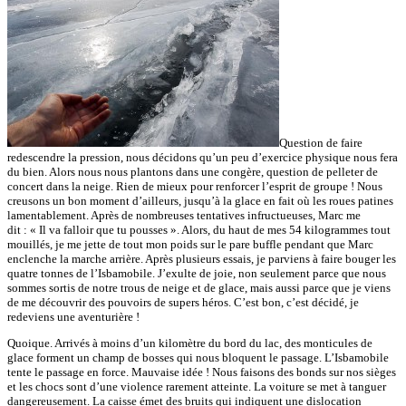
Question de faire
redescendre la pression, nous décidons qu’un peu d’exercice physique nous fera
du bien. Alors nous nous plantons dans une congère, question de pelleter de
concert dans la neige. Rien de mieux pour renforcer l’esprit de groupe ! Nous
creusons un bon moment d’ailleurs, jusqu’à la glace en fait où les roues patines
lamentablement. Après de nombreuses tentatives infructueuses, Marc me
dit : « Il va falloir que tu pousses ». Alors, du haut de mes 54 kilogrammes tout
mouillés, je me jette de tout mon poids sur le pare buffle pendant que Marc
enclenche la marche arrière. Après plusieurs essais, je parviens à faire bouger les
quatre tonnes de l’Isbamobile. J’exulte de joie, non seulement parce que nous
sommes sortis de notre trous de neige et de glace, mais aussi parce que je viens
de me découvrir des pouvoirs de supers héros. C’est bon, c’est décidé, je
redeviens une aventurière !
Quoique. Arrivés à moins d’un kilomètre du bord du lac, des monticules de
glace forment un champ de bosses qui nous bloquent le passage. L’Isbamobile
tente le passage en force. Mauvaise idée ! Nous faisons des bonds sur nos sièges
et les chocs sont d’une violence rarement atteinte. La voiture se met à tanguer
dangereusement. La caisse émet des bruits qui indiquent une dislocation