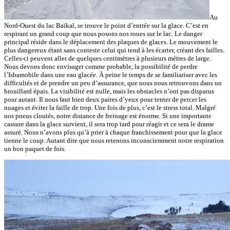
Au
Nord-Ouest du lac Baïkal, se trouve le point d’entrée sur la glace. C’est en
respirant un grand coup que nous posons nos roues sur le lac. Le danger
principal réside dans le déplacement des plaques de glaces. Le mouvement le
plus dangereux étant sans conteste celui qui tend à les écarter, créant des failles.
Celles-ci peuvent aller de quelques centimètres à plusieurs mètres de large.
Nous devons donc envisager comme probable, la possibilité de perdre
l’Isbamobile dans une eau glacée. À peine le temps de se familiariser avec les
difficultés et de prendre un peu d’assurance, que nous nous retrouvons dans un
brouillard épais. La visibilité est nulle, mais les obstacles n’ont pas disparus
pour autant. Il nous faut bien deux paires d’yeux pour tenter de percer les
nuages et éviter la faille de trop. Une fois de plus, c’est le stress total. Malgré
nos pneus cloutés, notre distance de freinage est énorme. Si une importante
cassure dans la glace survient, il sera trop tard pour réagir et ce sera le drame
assuré. Nous n’avons plus qu’à prier à chaque franchissement pour que la glace
tienne le coup. Autant dire que nous retenons inconsciemment notre respiration
un bon paquet de fois.