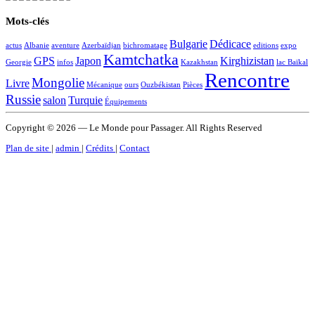
Mots-clés
Bulgarie
Dédicace
actus
Albanie
aventure
Azerbaïdjan
bichromatage
editions
expo
Kamtchatka
GPS
Japon
Kirghizistan
Georgie
infos
Kazakhstan
lac Baïkal
Rencontre
Mongolie
Livre
Mécanique
ours
Ouzbékistan
Pièces
Russie
salon
Turquie
Équipements
Copyright © 2026 — Le Monde pour Passager. All Rights Reserved
Plan de site
|
admin
|
Crédits
|
Contact