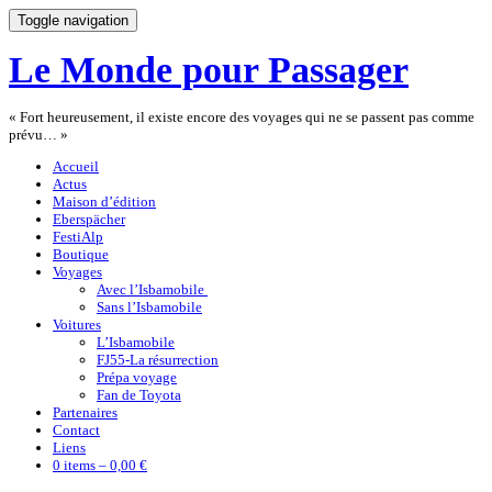
Toggle navigation
Le Monde pour Passager
« Fort heureusement, il existe encore des voyages qui ne se passent pas comme
prévu… »
Accueil
Actus
Maison d’édition
Eberspächer
FestiAlp
Boutique
Voyages
Avec l’Isbamobile
Sans l’Isbamobile
Voitures
L’Isbamobile
FJ55-La résurrection
Prépa voyage
Fan de Toyota
Partenaires
Contact
Liens
0 items –
0,00 €