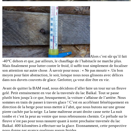
Alors c’est sûr qu’il fait
-40°C dehors et que, par ailleurs, le chauffage de l’habitacle ne marche plus.
Mais finalement pour lutter contre le froid, il suffit tout simplement de focaliser
son attention sur autre chose. À savoir pour nous : « Ne pas mourir ». Un bon
moyen pour faire abstraction, le soir, lorsque nous nous glissons avec délices
dans nos duvets couverts de glace. Grelotter, ça veut dire être en vie.
Avant de quitter la BAM road, nous décidons d’aller faire un tour sur un fleuve
gelé. Petit entrainement en vue de la traversée du lac Baïkal. Tout se passe
plutôt bien jusqu’à ce que, brusquement, la voiture s’affaisse de l’arrière. Nous
sommes en train de passer à travers glace ! C’est en accélérant frénétiquement en
direction de la berge pour nous mettre à l’abri, que nous butons sur une grosse
pierre cachée par la neige. La lame maîtresse avant droite casse nette La nuit
tombe et c’est la peur au ventre que nous rebroussons chemin. Ce prélude sur le
fleuve n’est pas pour nous rassurer quant à notre prochaine traversée du lac
Baïkal. 400 kilomètres à effectuer sur la glace. Etonnamment, cette perspective
nous donne par avance quelques sueurs froides.