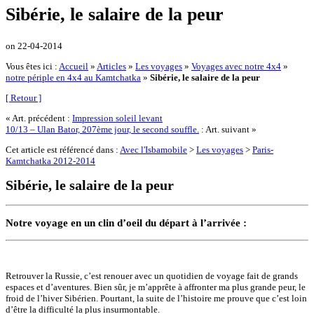
Sibérie, le salaire de la peur
on
22-04-2014
Vous êtes ici :
Accueil
»
Articles
»
Les voyages
»
Voyages avec notre 4x4
»
notre périple en 4x4 au Kamtchatka
»
Sibérie, le salaire de la peur
[ Retour ]
« Art. précédent :
Impression soleil levant
10/13 – Ulan Bator, 207ème jour, le second souffle.
: Art. suivant »
Cet article est référencé dans :
Avec l'Isbamobile
>
Les voyages
>
Paris-
Kamtchatka 2012-2014
Sibérie, le salaire de la peur
Notre voyage en un clin d’oeil du départ à l’arrivée :
Retrouver la Russie, c’est renouer avec un quotidien de voyage fait de grands
espaces et d’aventures. Bien sûr, je m’apprête à affronter ma plus grande peur, le
froid de l’hiver Sibérien. Pourtant, la suite de l’histoire me prouve que c’est loin
d’être la difficulté la plus insurmontable.