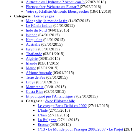
Airtronic ou Hydronic ? Air ou eau ?
(27/02/2018)
Eberspacher, Webasto ou Planar ?
(27/02/2018)
Votre spécialiste Airtronic Eberspaecher
(19/01/2018)
Catégorie :
Les voyages
Mongolie, le mot de la fin
(14/07/2015)
Le Kérala indien
(05/01/2015)
Inde du Nord
(04/01/2015)
Islande
(04/01/2015)
Kerguelen
(04/01/2015)
Australie
(03/01/2015)
Egypte
(03/01/2015)
Thailande
(03/01/2015)
Algérie
(03/01/2015)
Irlande
(03/01/2015)
Maroc
(03/01/2015)
Afrique Australe
(03/01/2015)
Terre de Feu
(03/01/2015)
Libye
(03/01/2015)
Mauritanie
(03/01/2015)
Costa Rica
(03/01/2015)
Et pourquoi pas l'Antarctique ?
(02/01/2015)
Catégorie :
Avec l'Isbamobile
Le voyage Paris-Delhi en 2002
(27/11/2015)
L'Inde
(27/11/2015)
L'Iran
(27/11/2015)
La Bulgarie
(27/11/2015)
Ecosse
(03/01/2015)
1/13 - Le Monde pour Passager 2006/2007 - Le Projet
(29/