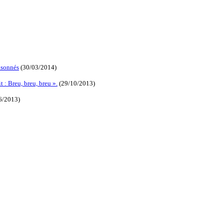
oisonnés
(30/03/2014)
t : Breu, breu, breu ».
(29/10/2013)
6/2013)