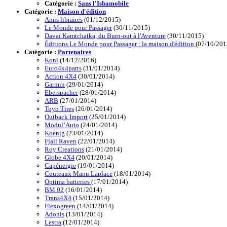
Catégorie :
Sans l'Isbamobile
Catégorie :
Maison d'édition
Amis libraires
(01/12/2015)
Le Monde pour Passager
(30/11/2015)
Davaï Kamtchatka, du Burn-out à l'Aventure
(30/11/2015)
Éditions Le Monde pour Passager : la maison d'édition
(07/10/201
Catégorie :
Partenaires
Koni
(14/12/2016)
Euro4x4parts
(31/01/2014)
Action 4X4
(30/01/2014)
Garmin
(29/01/2014)
Eberspächer
(28/01/2014)
ARB
(27/01/2014)
Toyo Tires
(26/01/2014)
Outback Import
(25/01/2014)
Modul’Auto
(24/01/2014)
Koenig
(23/01/2014)
Fjall Raven
(22/01/2014)
Roy Creations
(21/01/2014)
Globe 4X4
(20/01/2014)
Capénergie
(19/01/2014)
Couteaux Manu Laplace
(18/01/2014)
Optima batteries
(17/01/2014)
BM 92
(16/01/2014)
Trans4X4
(15/01/2014)
Flexogreen
(14/01/2014)
Adonis
(13/01/2014)
Lestra
(12/01/2014)