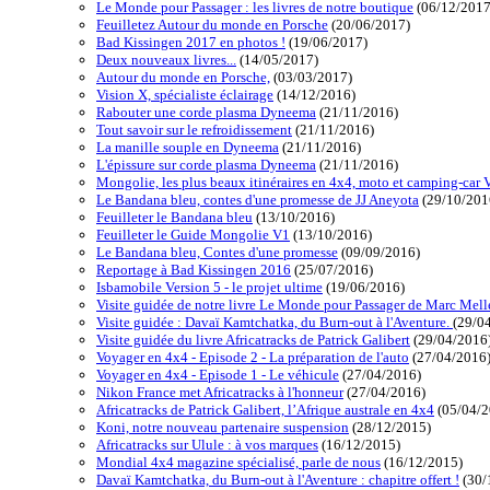
Le Monde pour Passager : les livres de notre boutique
(06/12/2017
Feuilletez Autour du monde en Porsche
(20/06/2017)
Bad Kissingen 2017 en photos !
(19/06/2017)
Deux nouveaux livres...
(14/05/2017)
Autour du monde en Porsche,
(03/03/2017)
Vision X, spécialiste éclairage
(14/12/2016)
Rabouter une corde plasma Dyneema
(21/11/2016)
Tout savoir sur le refroidissement
(21/11/2016)
La manille souple en Dyneema
(21/11/2016)
L'épissure sur corde plasma Dyneema
(21/11/2016)
Mongolie, les plus beaux itinéraires en 4x4, moto et camping-car 
Le Bandana bleu, contes d'une promesse de JJ Aneyota
(29/10/201
Feuilleter le Bandana bleu
(13/10/2016)
Feuilleter le Guide Mongolie V1
(13/10/2016)
Le Bandana bleu, Contes d'une promesse
(09/09/2016)
Reportage à Bad Kissingen 2016
(25/07/2016)
Isbamobile Version 5 - le projet ultime
(19/06/2016)
Visite guidée de notre livre Le Monde pour Passager de Marc Mell
Visite guidée : Davaï Kamtchatka, du Burn-out à l'Aventure.
(29/0
Visite guidée du livre Africatracks de Patrick Galibert
(29/04/2016
Voyager en 4x4 - Episode 2 - La préparation de l'auto
(27/04/2016
Voyager en 4x4 - Episode 1 - Le véhicule
(27/04/2016)
Nikon France met Africatracks à l'honneur
(27/04/2016)
Africatracks de Patrick Galibert, l’Afrique australe en 4x4
(05/04/2
Koni, notre nouveau partenaire suspension
(28/12/2015)
Africatracks sur Ulule : à vos marques
(16/12/2015)
Mondial 4x4 magazine spécialisé, parle de nous
(16/12/2015)
Davaï Kamtchatka, du Burn-out à l'Aventure : chapitre offert !
(30/