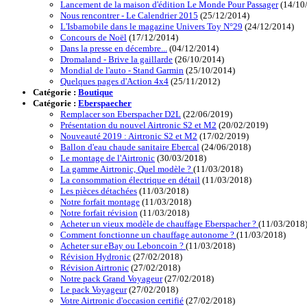
Lancement de la maison d'édition Le Monde Pour Passager
(14/10
Nous rencontrer - Le Calendrier 2015
(25/12/2014)
L'Isbamobile dans le magazine Univers Toy N°29
(24/12/2014)
Concours de Noël
(17/12/2014)
Dans la presse en décembre...
(04/12/2014)
Dromaland - Brive la gaillarde
(26/10/2014)
Mondial de l'auto - Stand Garmin
(25/10/2014)
Quelques pages d'Action 4x4
(25/11/2012)
Catégorie :
Boutique
Catégorie :
Eberspaecher
Remplacer son Eberspacher D2L
(22/06/2019)
Présentation du nouvel Airtronic S2 et M2
(20/02/2019)
Nouveauté 2019 : Airtronic S2 et M2
(17/02/2019)
Ballon d'eau chaude sanitaire Ebercal
(24/06/2018)
Le montage de l'Airtronic
(30/03/2018)
La gamme Airtronic, Quel modèle ?
(11/03/2018)
La consommation électrique en détail
(11/03/2018)
Les pièces détachées
(11/03/2018)
Notre forfait montage
(11/03/2018)
Notre forfait révision
(11/03/2018)
Acheter un vieux modèle de chauffage Eberspacher ?
(11/03/2018
Comment fonctionne un chauffage autonome ?
(11/03/2018)
Acheter sur eBay ou Leboncoin ?
(11/03/2018)
Révision Hydronic
(27/02/2018)
Révision Airtronic
(27/02/2018)
Notre pack Grand Voyageur
(27/02/2018)
Le pack Voyageur
(27/02/2018)
Votre Airtronic d'occasion certifié
(27/02/2018)