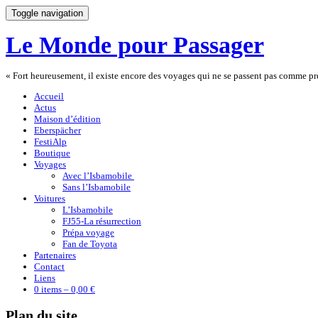
Toggle navigation
Le Monde pour Passager
« Fort heureusement, il existe encore des voyages qui ne se passent pas comme 
Accueil
Actus
Maison d’édition
Eberspächer
FestiAlp
Boutique
Voyages
Avec l’Isbamobile
Sans l’Isbamobile
Voitures
L’Isbamobile
FJ55-La résurrection
Prépa voyage
Fan de Toyota
Partenaires
Contact
Liens
0 items –
0,00 €
Plan du site