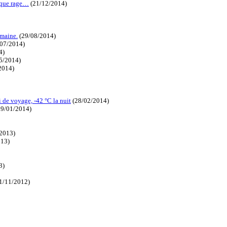
i que rage…
(21/12/2014)
emaine.
(29/08/2014)
07/2014)
4)
5/2014)
2014)
 de voyage, -42 °C la nuit
(28/02/2014)
9/01/2014)
2013)
013)
3)
1/11/2012)