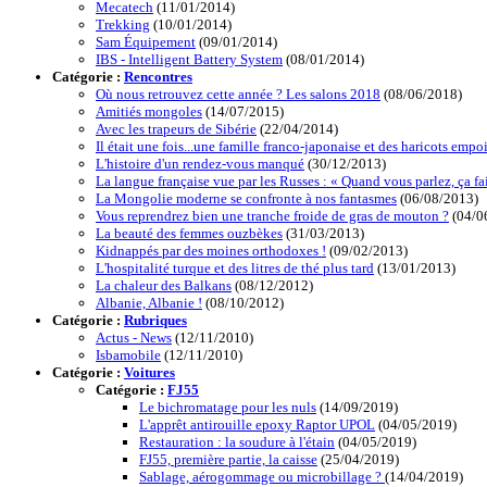
Mecatech
(11/01/2014)
Trekking
(10/01/2014)
Sam Équipement
(09/01/2014)
IBS - Intelligent Battery System
(08/01/2014)
Catégorie :
Rencontres
Où nous retrouvez cette année ? Les salons 2018
(08/06/2018)
Amitiés mongoles
(14/07/2015)
Avec les trapeurs de Sibérie
(22/04/2014)
Il était une fois...une famille franco-japonaise et des haricots emp
L'histoire d'un rendez-vous manqué
(30/12/2013)
La langue française vue par les Russes : « Quand vous parlez, ça fai
La Mongolie moderne se confronte à nos fantasmes
(06/08/2013)
Vous reprendrez bien une tranche froide de gras de mouton ?
(04/0
La beauté des femmes ouzbèkes
(31/03/2013)
Kidnappés par des moines orthodoxes !
(09/02/2013)
L'hospitalité turque et des litres de thé plus tard
(13/01/2013)
La chaleur des Balkans
(08/12/2012)
Albanie, Albanie !
(08/10/2012)
Catégorie :
Rubriques
Actus - News
(12/11/2010)
Isbamobile
(12/11/2010)
Catégorie :
Voitures
Catégorie :
FJ55
Le bichromatage pour les nuls
(14/09/2019)
L'apprêt antirouille epoxy Raptor UPOL
(04/05/2019)
Restauration : la soudure à l'étain
(04/05/2019)
FJ55, première partie, la caisse
(25/04/2019)
Sablage, aérogommage ou microbillage ?
(14/04/2019)