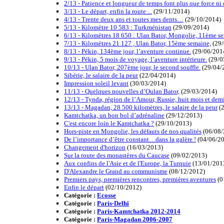
2/13 - Patience et longueur de temps font plus que force n
3/13 - Le départ, enfin la route ...
(29/11/2014)
4/13 - Trente deux ans et toutes mes dents…
(29/10/2014)
5/13 - Kilomètre 10 583 : Turkménistan
(29/09/2014)
6/13 - Kilomètres 18 650 : Ulan Bator, Mongolie, 11ème s
7/13 - Kilomètres 21 127 , Ulan Bator, 15ème semaine,
(29/
8/13 - Pékin, 134ème jour, l’aventure continue.
(29/06/201
9/13 - Pékin, 5 mois de voyage, l’aventure intérieure.
(29/0
10/13 - Ulan Bator, 207ème jour, le second souffle.
(29/04/
Sibérie, le salaire de la peur
(22/04/2014)
Impression soleil levant
(30/03/2014)
11/13 - Quelques nouvelles d’Oulan Bator,
(29/03/2014)
12/13 - Tynda, région de l’Amour, Russie, huit mois et demi
13/13 - Magadan, 28 500 kilomètres, le salaire de la peur
(2
Kamtchatka, un bon bol d’adrénaline
(29/12/2013)
C'est encore loin le Kamtchatka ?
(29/10/2013)
Hors-piste en Mongolie, les défauts de nos qualités
(06/08/
De l’importance d’être constant…dans la galère !
(04/06/2
Changement d'horizon
(16/03/2013)
Sur la route des monastères du Caucase
(09/02/2013)
Aux confins de l'Asie et de l'Europe, la Turquie
(13/01/201
D'Alexandre le Grand au communisme
(08/12/2012)
Premiers pays, premières rencontres, premières aventures
(0
Enfin le départ
(02/10/2012)
Catégorie :
Ecosse
Catégorie :
Paris-Delhi
Catégorie :
Paris-Kamtchatka 2012-2014
Catégorie :
Paris-Magadan 2006-2007